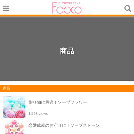
商品
商品
贈り物に最適！ソープフラワー
1,598
views
恋愛成就のお守りに！ソープストーン