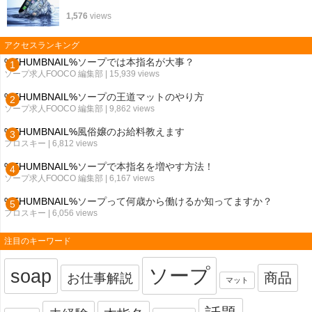
1,576
views
アクセスランキング
%THUMBNAIL%
ソープでは本指名が大事？
ソープ求人FOOCO 編集部
| 15,939 views
%THUMBNAIL%
ソープの王道マットのやり方
ソープ求人FOOCO 編集部
| 9,862 views
%THUMBNAIL%
風俗嬢のお給料教えます
フロスキー
| 6,812 views
%THUMBNAIL%
ソープで本指名を増やす方法！
ソープ求人FOOCO 編集部
| 6,167 views
%THUMBNAIL%
ソープって何歳から働けるか知ってますか？
フロスキー
| 6,056 views
注目のキーワード
ソープ
soap
お仕事解説
商品
マット