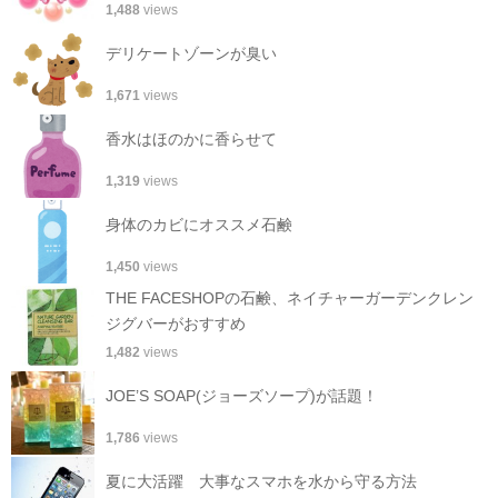
1,488
views
デリケートゾーンが臭い
1,671
views
香水はほのかに香らせて
1,319
views
身体のカビにオススメ石鹸
1,450
views
THE FACESHOPの石鹸、ネイチャーガーデンクレン
ジグバーがおすすめ
1,482
views
JOE’S SOAP(ジョーズソープ)が話題！
1,786
views
夏に大活躍 大事なスマホを水から守る方法