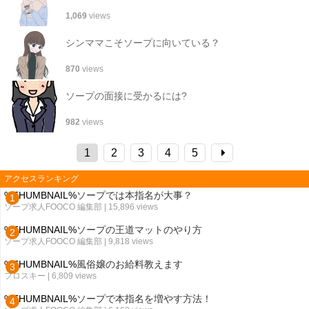
1,069
views
シンママこそソープに向いている？
870
views
ソープの面接に受かるには?
982
views
1
2
3
4
5
アクセスランキング
%THUMBNAIL%
ソープでは本指名が大事？
ソープ求人FOOCO 編集部
| 15,896 views
%THUMBNAIL%
ソープの王道マットのやり方
ソープ求人FOOCO 編集部
| 9,818 views
%THUMBNAIL%
風俗嬢のお給料教えます
フロスキー
| 6,809 views
%THUMBNAIL%
ソープで本指名を増やす方法！