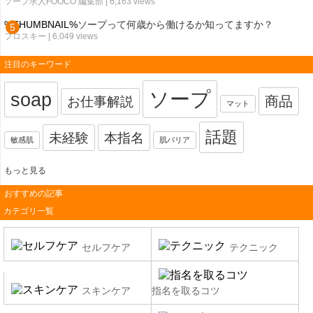
ソープ求人FOOCO 編集部
| 6,163 views
%THUMBNAIL%
ソープって何歳から働けるか知ってますか？
フロスキー
| 6,049 views
注目のキーワード
ソープ
soap
お仕事解説
商品
マット
話題
未経験
本指名
敏感肌
肌バリア
もっと見る
おすすめの記事
カテゴリ一覧
セルフケア
テクニック
スキンケア
指名を取るコツ