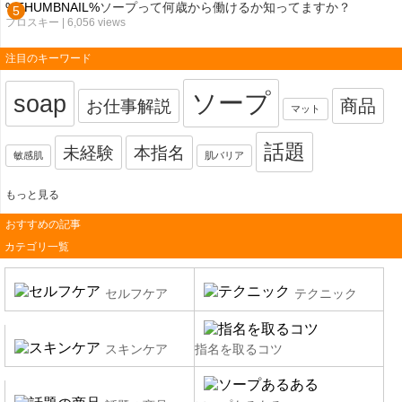
%THUMBNAIL%
ソープって何歳から働けるか知ってますか？
フロスキー
| 6,056 views
注目のキーワード
ソープ
soap
お仕事解説
商品
マット
話題
未経験
本指名
敏感肌
肌バリア
もっと見る
おすすめの記事
カテゴリ一覧
セルフケア
テクニック
スキンケア
指名を取るコツ