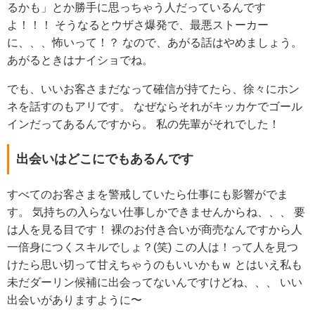
るかも」とか勝手に思っちゃう人だっているんです
よ！！！
そうなるとウザさ爆発で、最悪ストーカー
に、、、怖いって！？
なので、あがる話はやめましょう。
あがるときはナイショでね。
でも、いいお客さまだなって確信が持てたら、徐々にホン
ネを話すのもアリです。
なぜならそれがキッカケでゴール
インだってあるんですから。
私の先輩がそれでした！
出会いはどこにでもあるんです
すべてのお客さまを警戒していたら仕事にも影響がでま
す。
気持ちの入らない仕事しかできませんからね、、、
要
は人を見る目です！
裸のお付き合いが商売なんですから人
一倍身につくスキルでしょ？(笑)
この人は！って人を見つ
けたら思い切って甘えちゃうのもいいかもｗ
とはいえ私も
未だダーリン候補に出会ってないんですけどね、、、
いい
出会いがありますように〜