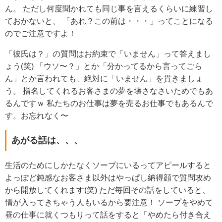
ん。
ただし何度聞かれても同じ事を言えるくらいに練習し
ておかないと、
「あれ？この前は・・・」ってことになる
のでご注意ですよ！
「彼氏は？」の質問はお約束で「いません」って答えまし
ょう(笑)
「ウソ〜？」とか「分かってるから言ってごら
ん」とか言われても、絶対に「いません」を貫きましょ
う。
指名してくれるお客さまの夢を壊さなさいためでもあ
るんですｗ
私たちのお仕事は夢を売るお仕事でもあるんで
す。お忘れなく〜
あがる話は、、、
生活のためにしかたなくソープにいるってアピールすると
よっぽど鈍感なお客さま以外はやっぱし納得顔で質問攻め
から開放してくれます(笑)
ただ毎回その話をしていると、
情が入ってきちゃう人もいるから要注意！
ソープをやめて
昼の仕事に就くつもりって話をすると「やめたら付き合え